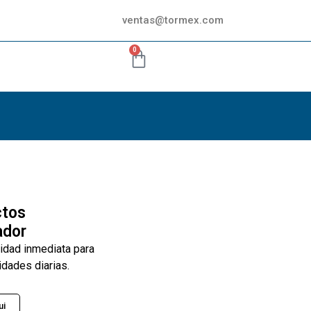
ventas@tormex.com
0
ctos
ador
lidad inmediata para
idades diarias.
ui