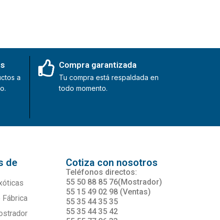
es
Compra garantizada
ctos a
Tu compra está respaldada en
o.
todo momento.
s de
Cotiza con nosotros
s
Teléfonos directos:
55 50 88 85 76(Mostrador)
xóticas
55 15 49 02 98 (Ventas)
 Fábrica
55 35 44 35 35
55 35 44 35 42
ostrador