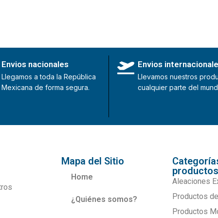
Envios nacionales
Envios internacional
Llegamos a toda la República
Llevamos nuestros produ
Mexicana de forma segura.
cualquier parte del mund
Mapa del Sitio
Categoría
producto
Home
Aleaciones E
tros
Productos de
¿Quiénes somos?
Productos M