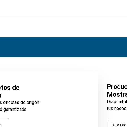
Produ
tos de
Mostr
a
Disponibi
s directas de origen
tus neces
d garantizada.
ui
Click aq