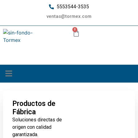
5553544-3535
ventas@tormex.com
0
¿Quiénes somos?
Productos de
Fábrica
Soluciones directas de
origen con calidad
garantizada.