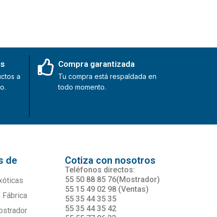
es
Compra garantizada
ctos a
Tu compra está respaldada en
o.
todo momento.
s de
Cotiza con nosotros
s
Teléfonos directos:
55 50 88 85 76(Mostrador)
xóticas
55 15 49 02 98 (Ventas)
 Fábrica
55 35 44 35 35
55 35 44 35 42
ostrador