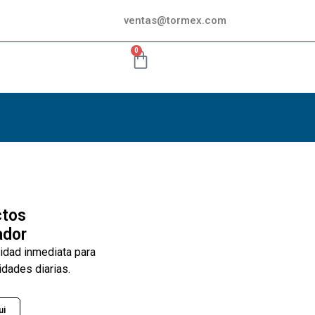
ventas@tormex.com
0
ctos
ador
lidad inmediata para
idades diarias.
ui