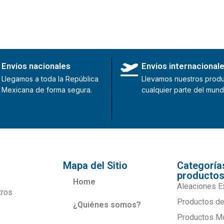
Envios nacionales
Envios internacional
Llegamos a toda la República
Llevamos nuestros produ
Mexicana de forma segura.
cualquier parte del mund
Mapa del Sitio
Categoría
producto
Home
Aleaciones E
tros
Productos de
¿Quiénes somos?
Productos M