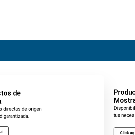
Produ
tos de
Mostr
a
Disponibi
s directas de origen
tus neces
d garantizada.
ui
Click aq