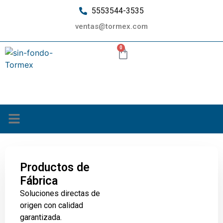
5553544-3535
ventas@tormex.com
0
¿Quiénes somos?
Productos de
Fábrica
Soluciones directas de
origen con calidad
garantizada.