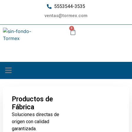
5553544-3535
ventas@tormex.com
0
¿Quiénes somos?
Productos de
Fábrica
Soluciones directas de
origen con calidad
garantizada.