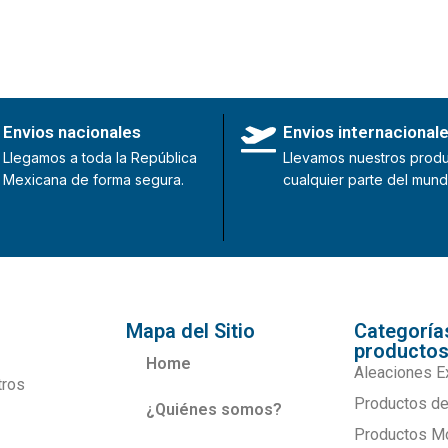
Envios nacionales
Envios internacional
Llegamos a toda la República
Llevamos nuestros produ
Mexicana de forma segura.
cualquier parte del mund
Mapa del Sitio
Categoría
producto
Home
Aleaciones E
tros
Productos de
¿Quiénes somos?
Productos M