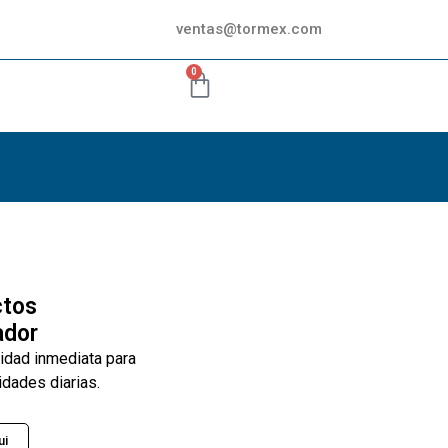
ventas@tormex.com
0
ctos
ador
lidad inmediata para
idades diarias.
ui