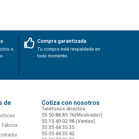
es
Compra garantizada
ctos a
Tu compra está respaldada en
o.
todo momento.
s de
Cotiza con nosotros
s
Teléfonos directos:
55 50 88 85 76(Mostrador)
xóticas
55 15 49 02 98 (Ventas)
 Fábrica
55 35 44 35 35
55 35 44 35 42
ostrador