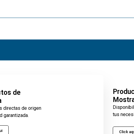
Produ
tos de
Mostr
a
Disponibi
s directas de origen
tus neces
d garantizada.
ui
Click aq