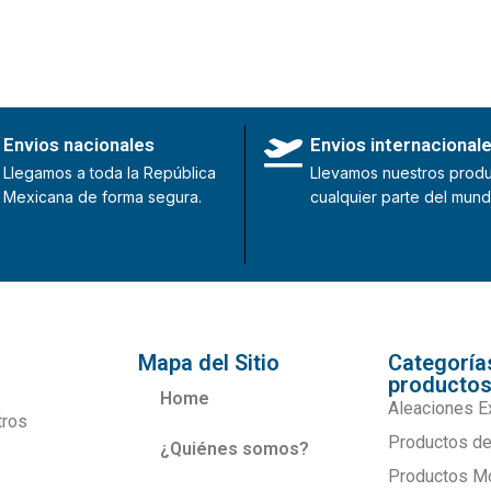
Envios nacionales
Envios internacional
Llegamos a toda la República
Llevamos nuestros produ
Mexicana de forma segura.
cualquier parte del mund
Mapa del Sitio
Categoría
producto
Home
Aleaciones E
tros
Productos de
¿Quiénes somos?
Productos M