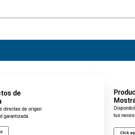
Produ
tos de
Mostr
a
Disponibi
s directas de origen
tus neces
d garantizada.
ui
Click aq