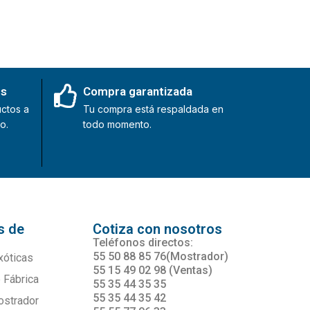
es
Compra garantizada
ctos a
Tu compra está respaldada en
o.
todo momento.
s de
Cotiza con nosotros
s
Teléfonos directos:
55 50 88 85 76(Mostrador)
xóticas
55 15 49 02 98 (Ventas)
 Fábrica
55 35 44 35 35
55 35 44 35 42
ostrador