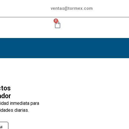
ventas@tormex.com
0
ctos
ador
lidad inmediata para
idades diarias.
ui