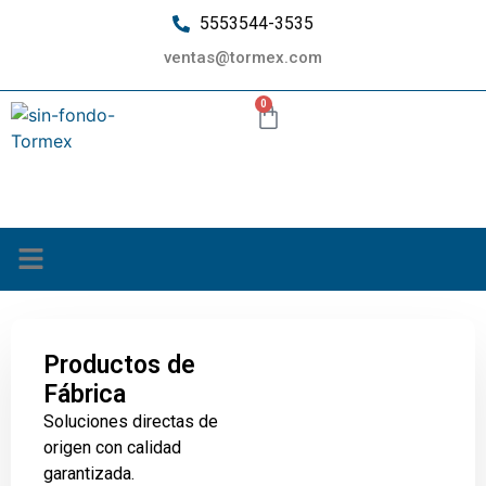
5553544-3535
ventas@tormex.com
0
¿Quiénes somos?
Productos de
Fábrica
Soluciones directas de
origen con calidad
garantizada.