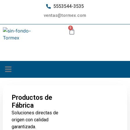
5553544-3535
ventas@tormex.com
0
¿Quiénes somos?
Productos de
Fábrica
Soluciones directas de
origen con calidad
garantizada.