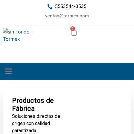
5553544-3535
ventas@tormex.com
0
¿Quiénes somos?
Productos de
Fábrica
Soluciones directas de
origen con calidad
garantizada.