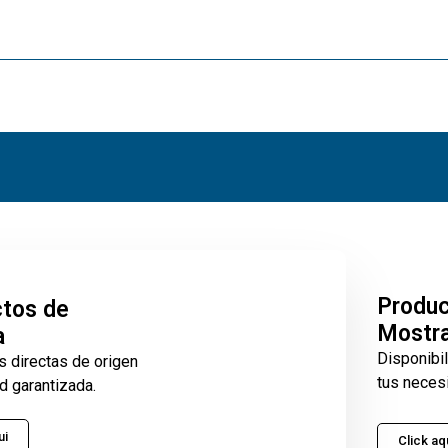
Produ
tos de
Mostr
a
Disponibi
s directas de origen
tus neces
d garantizada.
ui
Click aq