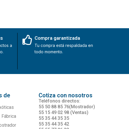
es
Compra garantizada
ctos a
Tu compra está respaldada en
o.
todo momento.
s de
Cotiza con nosotros
s
Teléfonos directos:
55 50 88 85 76(Mostrador)
xóticas
55 15 49 02 98 (Ventas)
 Fábrica
55 35 44 35 35
55 35 44 35 42
ostrador