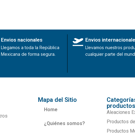
Envios nacionales
Envios internacional
Llegamos a toda la República
Llevamos nuestros produ
Mexicana de forma segura.
cualquier parte del mund
Mapa del Sitio
Categoría
producto
Home
Aleaciones E
tros
Productos de
¿Quiénes somos?
Productos M