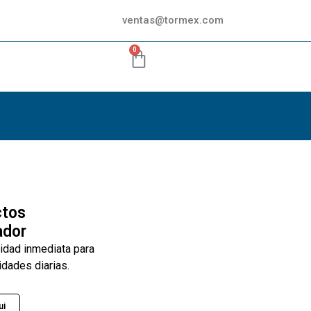
ventas@tormex.com
0
ctos
ador
lidad inmediata para
idades diarias.
ui