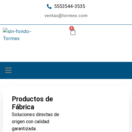
5553544-3535
ventas@tormex.com
0
¿Quiénes somos?
Productos de
Fábrica
Soluciones directas de
origen con calidad
garantizada.