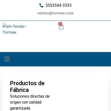
5553544-3535
ventas@tormex.com
0
¿Quiénes somos?
Productos de
Fábrica
Soluciones directas de
origen con calidad
garantizada.