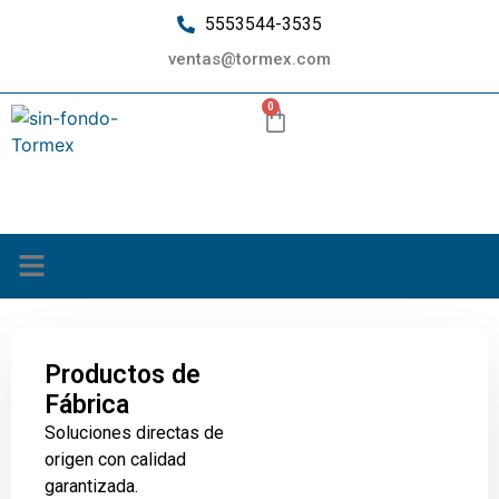
5553544-3535
ventas@tormex.com
0
¿Quiénes somos?
Productos de
Fábrica
Soluciones directas de
origen con calidad
garantizada.