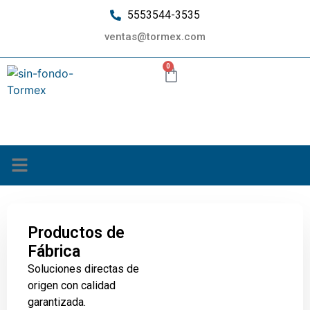
5553544-3535
ventas@tormex.com
0
¿Quiénes somos?
Productos de
Fábrica
Soluciones directas de
origen con calidad
garantizada.