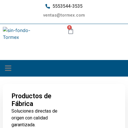
5553544-3535
ventas@tormex.com
0
¿Quiénes somos?
Productos de
Fábrica
Soluciones directas de
origen con calidad
garantizada.