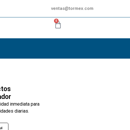
ventas@tormex.com
0
ctos
ador
lidad inmediata para
idades diarias.
ui