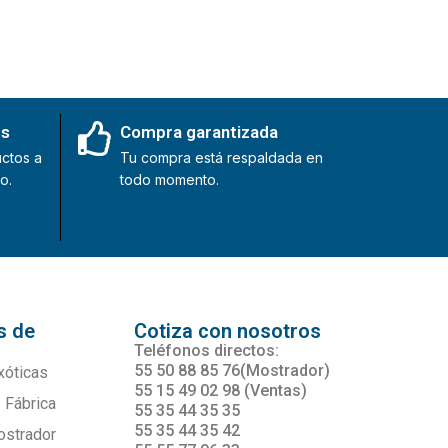
es
Compra garantizada
ctos a
Tu compra está respaldada en
o.
todo momento.
s de
Cotiza con nosotros
s
Teléfonos directos:
55 50 88 85 76(Mostrador)
xóticas
55 15 49 02 98 (Ventas)
 Fábrica
55 35 44 35 35
55 35 44 35 42
ostrador