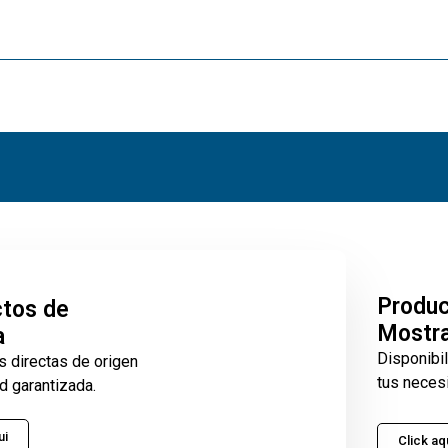
Produ
tos de
Mostr
a
Disponibi
s directas de origen
tus neces
d garantizada.
ui
Click aq