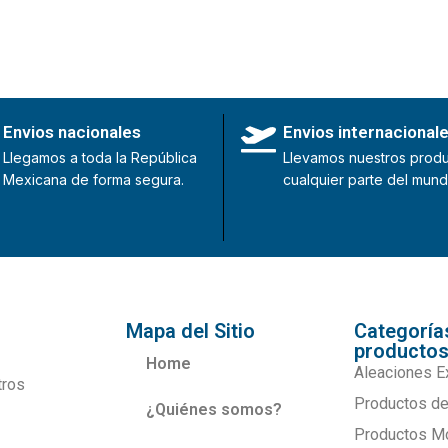
Envios nacionales
Envios internacional
Llegamos a toda la República
Llevamos nuestros produ
Mexicana de forma segura.
cualquier parte del mund
Mapa del Sitio
Categoría
producto
Home
Aleaciones E
tros
Productos de
¿Quiénes somos?
Productos M