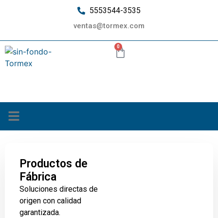
5553544-3535
ventas@tormex.com
0
¿Quiénes somos?
Productos de
Fábrica
Soluciones directas de
origen con calidad
garantizada.