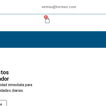
ventas@tormex.com
0
ctos
ador
lidad inmediata para
idades diarias.
ui