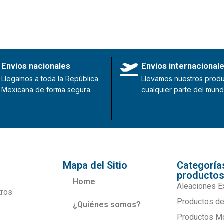
Envios nacionales
Envios internacional
Llegamos a toda la República
Llevamos nuestros produ
Mexicana de forma segura.
cualquier parte del mund
Mapa del Sitio
Categoría
producto
Home
Aleaciones E
tros
Productos de
¿Quiénes somos?
Productos M