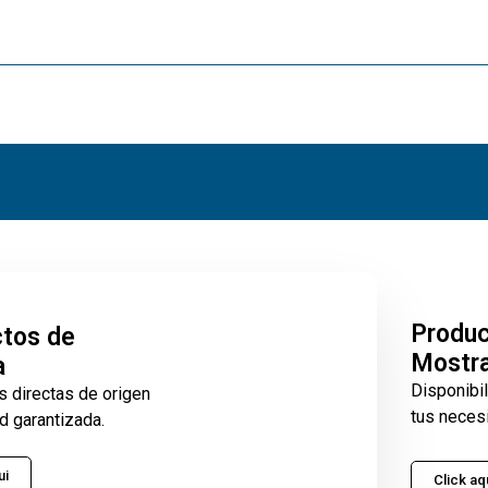
Produ
tos de
Mostr
a
Disponibi
s directas de origen
tus neces
d garantizada.
ui
Click aq