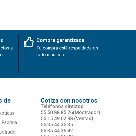
es
Compra garantizada
ctos a
Tu compra está respaldada en
o.
todo momento.
s de
Cotiza con nosotros
s
Teléfonos directos:
55 50 88 85 76(Mostrador)
xóticas
55 15 49 02 98 (Ventas)
 Fábrica
55 35 44 35 35
55 35 44 35 42
ostrador