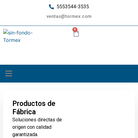
5553544-3535
ventas@tormex.com
0
¿Quiénes somos?
Productos de
Fábrica
Soluciones directas de
origen con calidad
garantizada.