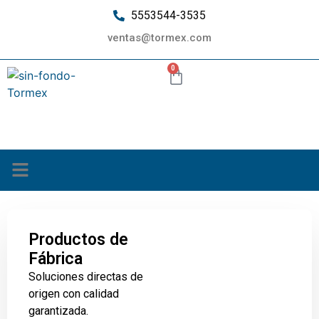
5553544-3535
ventas@tormex.com
0
¿Quiénes somos?
Productos de
Fábrica
Soluciones directas de
origen con calidad
garantizada.