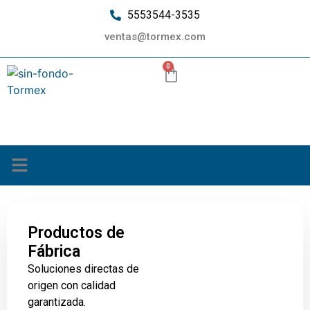
5553544-3535
ventas@tormex.com
0
¿Quiénes somos?
Productos de
Fábrica
Soluciones directas de
origen con calidad
garantizada.