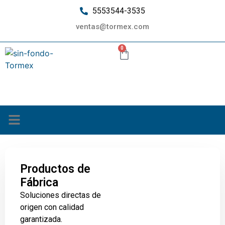
5553544-3535
ventas@tormex.com
0
¿Quiénes somos?
Productos de
Fábrica
Soluciones directas de
origen con calidad
garantizada.