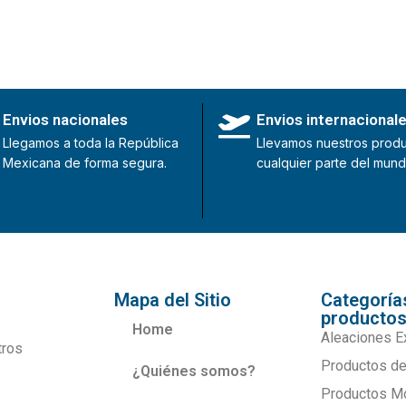
Envios nacionales
Envios internacional
Llegamos a toda la República
Llevamos nuestros produ
Mexicana de forma segura.
cualquier parte del mund
Mapa del Sitio
Categoría
producto
Home
Aleaciones E
tros
Productos de
¿Quiénes somos?
Productos M