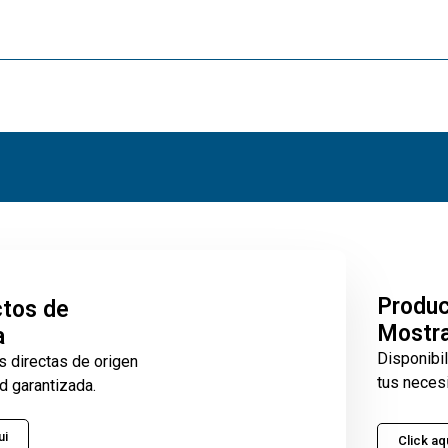
Produ
tos de
Mostr
a
Disponibi
s directas de origen
tus neces
d garantizada.
ui
Click aq