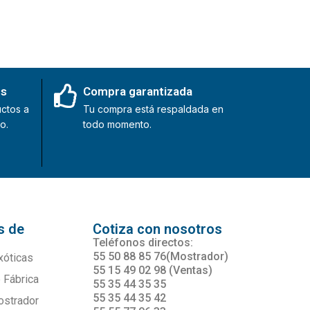
es
Compra garantizada
ctos a
Tu compra está respaldada en
o.
todo momento.
s de
Cotiza con nosotros
s
Teléfonos directos:
55 50 88 85 76(Mostrador)
xóticas
55 15 49 02 98 (Ventas)
 Fábrica
55 35 44 35 35
55 35 44 35 42
ostrador