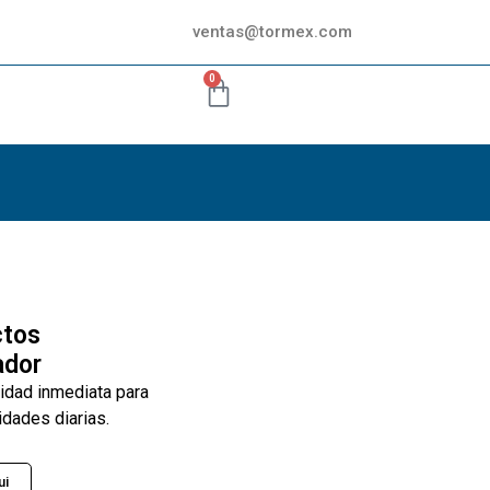
ventas@tormex.com
0
ctos
ador
lidad inmediata para
idades diarias.
ui