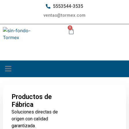
5553544-3535
ventas@tormex.com
0
¿Quiénes somos?
Productos de
Fábrica
Soluciones directas de
origen con calidad
garantizada.