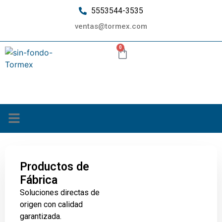
5553544-3535
ventas@tormex.com
0
¿Quiénes somos?
Productos de
Fábrica
Soluciones directas de
origen con calidad
garantizada.