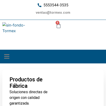
5553544-3535
ventas@tormex.com
0
¿Quiénes somos?
Productos de
Fábrica
Soluciones directas de
origen con calidad
garantizada.