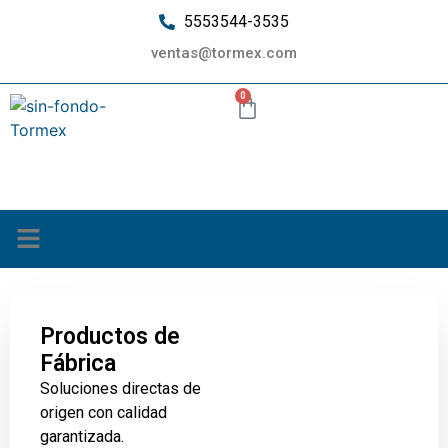
5553544-3535
ventas@tormex.com
0
¿Quiénes somos?
Productos de
Fábrica
Soluciones directas de
origen con calidad
garantizada.