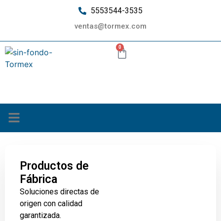
5553544-3535
ventas@tormex.com
0
¿Quiénes somos?
Productos de
Fábrica
Soluciones directas de
origen con calidad
garantizada.