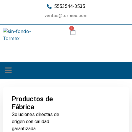
5553544-3535
ventas@tormex.com
0
¿Quiénes somos?
Productos de
Fábrica
Soluciones directas de
origen con calidad
garantizada.