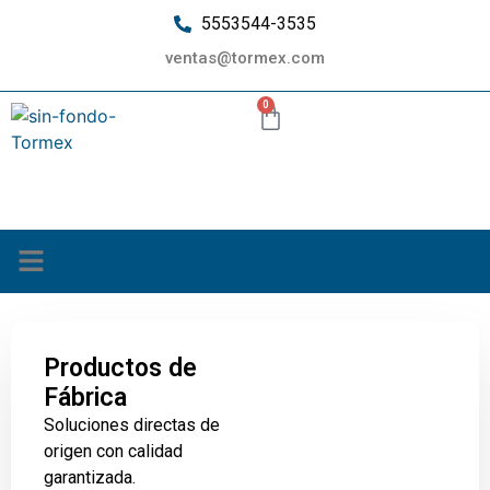
5553544-3535
ventas@tormex.com
0
¿Quiénes somos?
Productos de
Fábrica
Soluciones directas de
origen con calidad
garantizada.