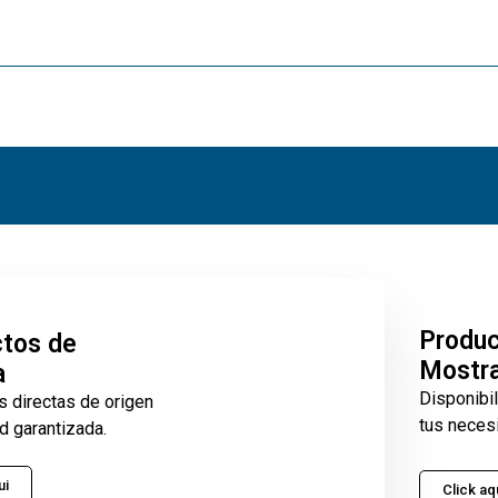
Produ
tos de
Mostr
a
Disponibi
s directas de origen
tus neces
d garantizada.
ui
Click aq