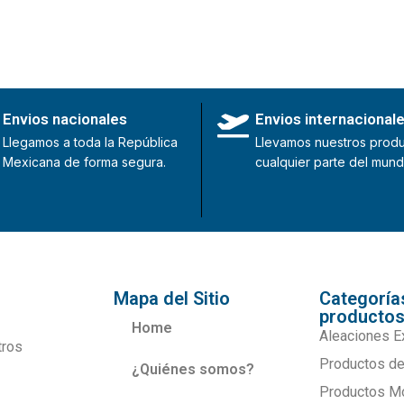
Envios nacionales
Envios internacional
Llegamos a toda la República
Llevamos nuestros produ
Mexicana de forma segura.
cualquier parte del mund
Mapa del Sitio
Categoría
producto
Home
Aleaciones E
tros
Productos de
¿Quiénes somos?
Productos M