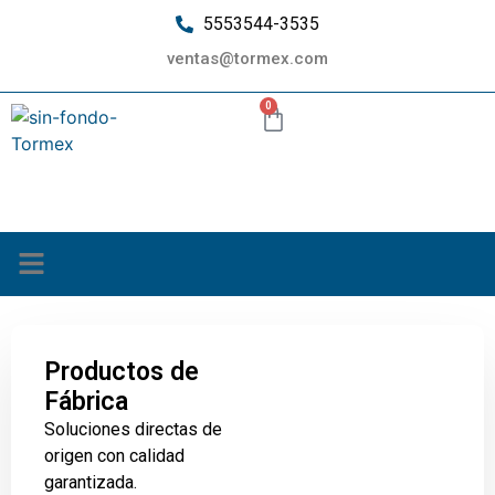
5553544-3535
ventas@tormex.com
0
¿Quiénes somos?
Productos de
Fábrica
Soluciones directas de
origen con calidad
garantizada.