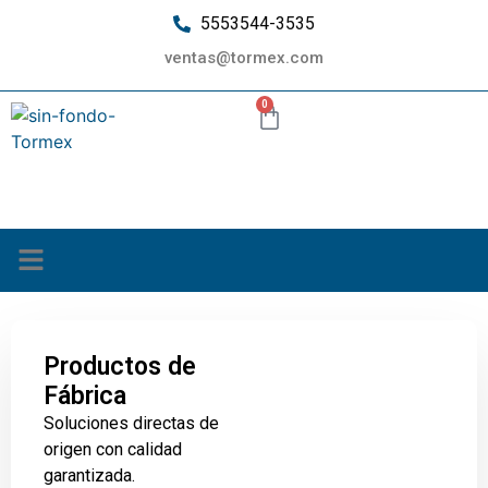
5553544-3535
ventas@tormex.com
0
¿Quiénes somos?
Productos de
Fábrica
Soluciones directas de
origen con calidad
garantizada.