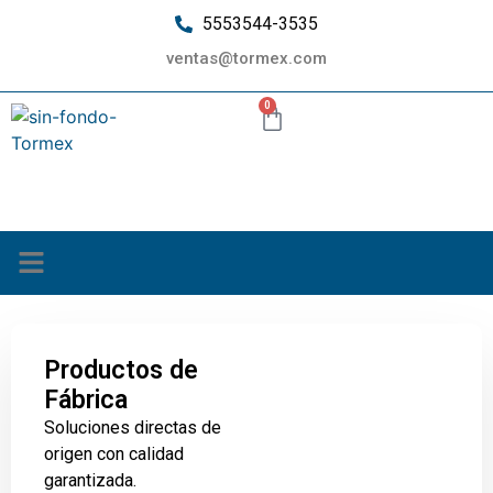
5553544-3535
ventas@tormex.com
0
¿Quiénes somos?
Productos de
Fábrica
Soluciones directas de
origen con calidad
garantizada.