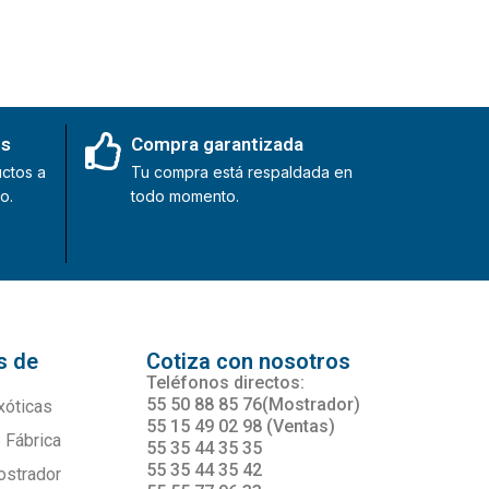
es
Compra garantizada
ctos a
Tu compra está respaldada en
o.
todo momento.
s de
Cotiza con nosotros
s
Teléfonos directos:
55 50 88 85 76(Mostrador)
xóticas
55 15 49 02 98 (Ventas)
 Fábrica
55 35 44 35 35
55 35 44 35 42
ostrador