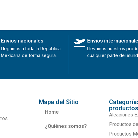
Envios nacionales
Envios internacional
Llegamos a toda la República
Llevamos nuestros produ
Mexicana de forma segura.
cualquier parte del mund
Mapa del Sitio
Categoría
producto
Home
Aleaciones E
tros
Productos de
¿Quiénes somos?
Productos M