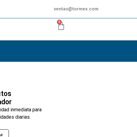
ventas@tormex.com
0
ctos
ador
lidad inmediata para
idades diarias.
ui