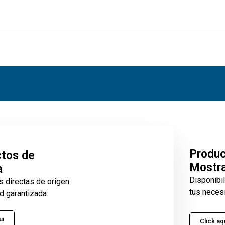
Produ
tos de
Mostr
a
Disponibi
s directas de origen
tus neces
d garantizada.
ui
Click aq