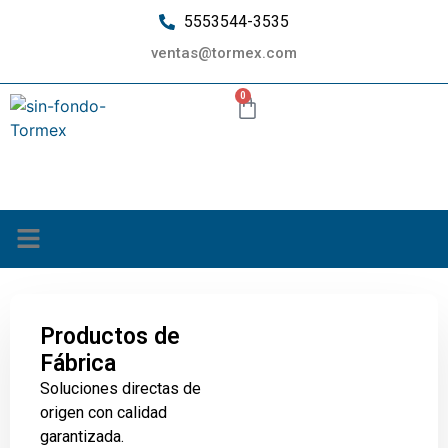
5553544-3535
ventas@tormex.com
0
¿Quiénes somos?
Productos de
Fábrica
Soluciones directas de
origen con calidad
garantizada.