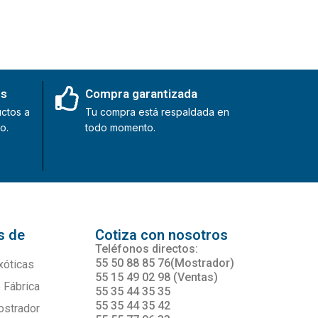
es
Compra garantizada
ctos a
Tu compra está respaldada en
o.
todo momento.
s de
Cotiza con nosotros
s
Teléfonos directos:
55 50 88 85 76(Mostrador)
xóticas
55 15 49 02 98 (Ventas)
 Fábrica
55 35 44 35 35
55 35 44 35 42
ostrador