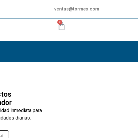
ventas@tormex.com
0
ctos
ador
lidad inmediata para
idades diarias.
ui