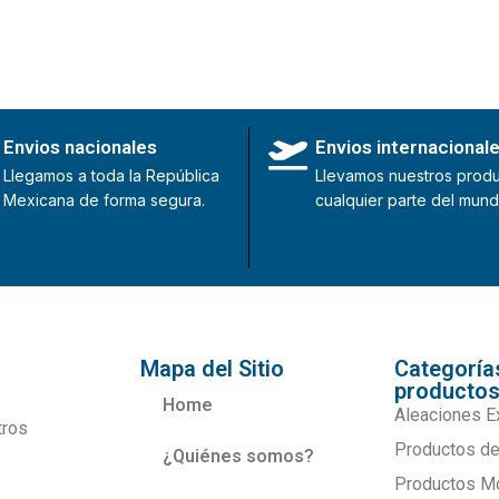
Envios nacionales
Envios internacional
Llegamos a toda la República
Llevamos nuestros produ
Mexicana de forma segura.
cualquier parte del mund
Mapa del Sitio
Categoría
producto
Home
Aleaciones E
tros
Productos de
¿Quiénes somos?
Productos M