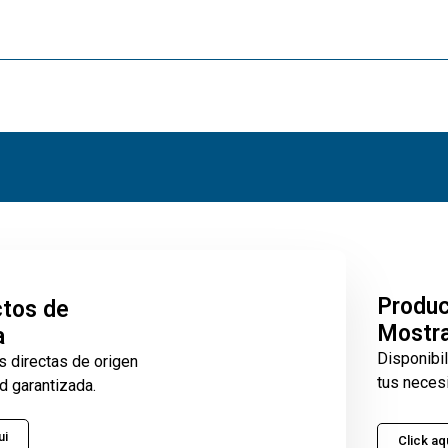
Produ
tos de
Mostr
a
Disponibi
s directas de origen
tus neces
d garantizada.
ui
Click aq