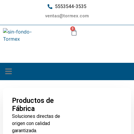
5553544-3535
ventas@tormex.com
0
¿Quiénes somos?
Productos de
Fábrica
Soluciones directas de
origen con calidad
garantizada.