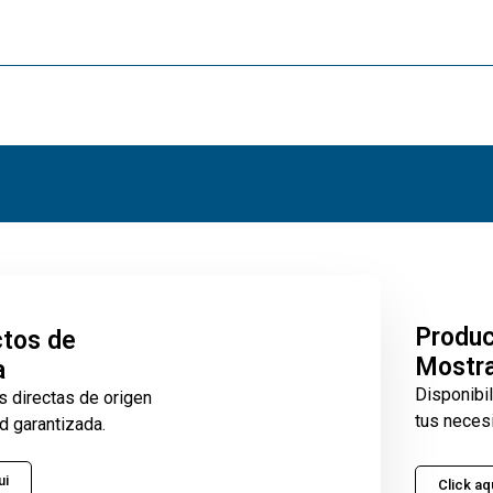
Produ
tos de
Mostr
a
Disponibi
s directas de origen
tus neces
d garantizada.
ui
Click aq