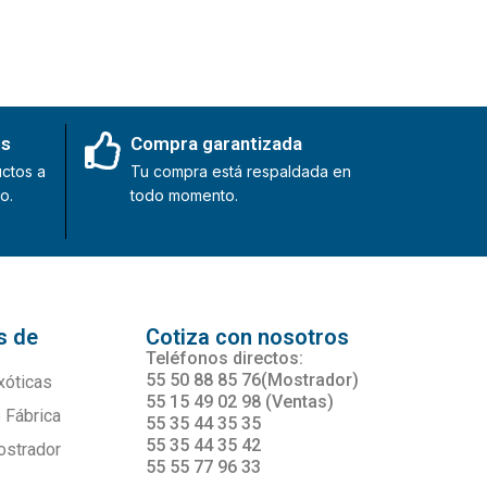
es
Compra garantizada
ctos a
Tu compra está respaldada en
o.
todo momento.
s de
Cotiza con nosotros
s
Teléfonos directos:
55 50 88 85 76(Mostrador)
xóticas
55 15 49 02 98 (Ventas)
 Fábrica
55 35 44 35 35
55 35 44 35 42
ostrador
55 55 77 96 33