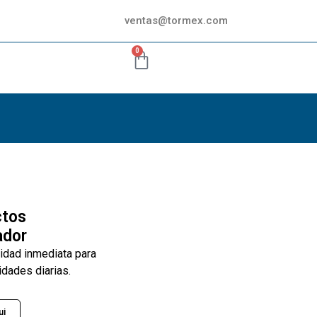
ventas@tormex.com
0
ctos
ador
lidad inmediata para
idades diarias.
ui