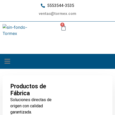
5553544-3535
ventas@tormex.com
0
¿Quiénes somos?
Productos de
Fábrica
Soluciones directas de
origen con calidad
garantizada.