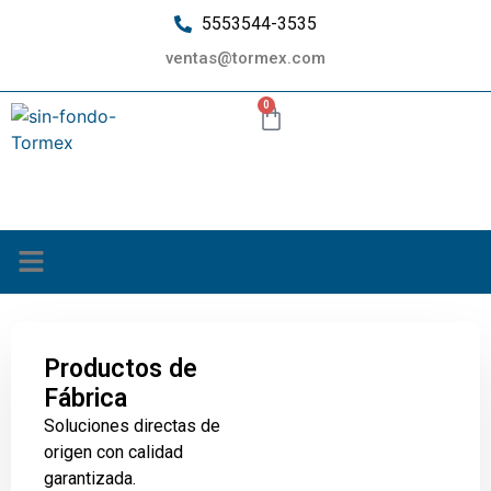
5553544-3535
ventas@tormex.com
0
¿Quiénes somos?
Productos de
Fábrica
Soluciones directas de
origen con calidad
garantizada.