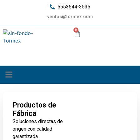
5553544-3535
ventas@tormex.com
0
¿Quiénes somos?
Productos de
Fábrica
Soluciones directas de
origen con calidad
garantizada.