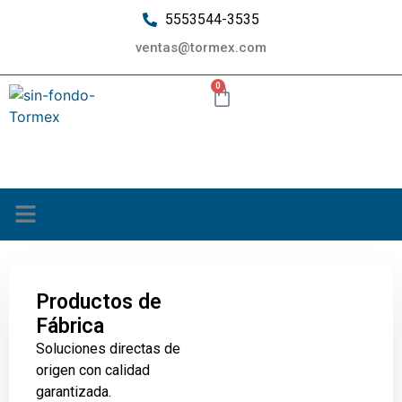
5553544-3535
ventas@tormex.com
0
¿Quiénes somos?
Productos de
Fábrica
Soluciones directas de
origen con calidad
garantizada.