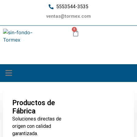
5553544-3535
ventas@tormex.com
0
¿Quiénes somos?
Productos de
Fábrica
Soluciones directas de
origen con calidad
garantizada.