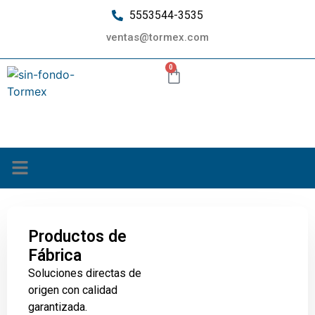
5553544-3535
ventas@tormex.com
0
¿Quiénes somos?
Productos de
Fábrica
Soluciones directas de
origen con calidad
garantizada.