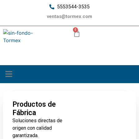
5553544-3535
ventas@tormex.com
0
¿Quiénes somos?
Productos de
Fábrica
Soluciones directas de
origen con calidad
garantizada.