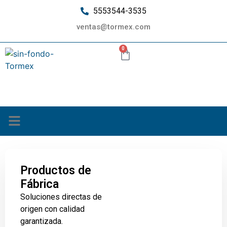
5553544-3535
ventas@tormex.com
0
¿Quiénes somos?
Productos de
Fábrica
Soluciones directas de
origen con calidad
garantizada.