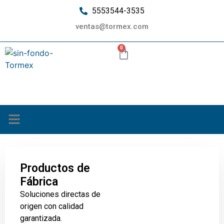
5553544-3535
ventas@tormex.com
0
¿Quiénes somos?
Productos de
Fábrica
Soluciones directas de
origen con calidad
garantizada.