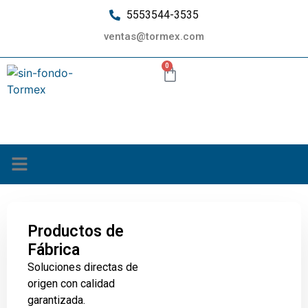
5553544-3535
ventas@tormex.com
0
¿Quiénes somos?
Productos de
Fábrica
Soluciones directas de
origen con calidad
garantizada.